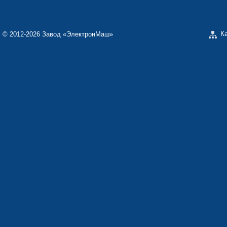
«КАРАТ»
ООО «ЗАВОД Э
К
© 2012-2026 Завод «ЭлектронМаш»