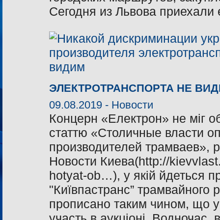
Сегодня из Львова приехали 
ЭЛЕКТРОТРАНСПОРТА НЕ ВИ
09.08.2019 -
Новости
Концерн «Електрон» не міг о
статтю «Столичные власти оп
производителей трамваев», р
Новости Киева(http://kievvlast
hotyat-ob…), у якій йдеться п
"Київпастранс” трамвайного 
прописано таким чином, що у
участь в аукціоні. Водночас