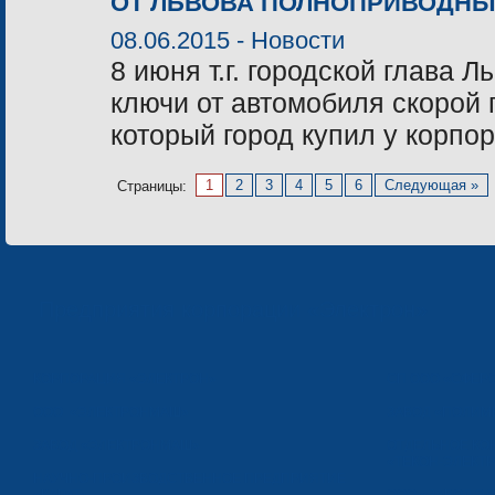
ОТ ЛЬВОВА ПОЛНОПРИВОДНЫ
08.06.2015 -
Новости
8 июня т.г. городской глава
ключи от автомобиля скорой
который город купил у корпо
1
2
3
4
5
6
Следующая »
Страницы:
Предприятия корпорации «Электрон»
КОРПОРАЦИЯ «ЭЛЕКТРОН»
СП ООО «СФЕР
ООО «ЭЛЕКТРОНМАШ»
ЗАВОД «ПОЛИМ
ЗАВОД «ЭЛЕКТРОНМАШ»
ОТДЕЛЬНОЕ КО
«ТЕКОН-ЭЛЕКТ
НАУЧНО-ПРОИЗВОДСТВЕННОЕ ПРЕДПРИЯТИЕ