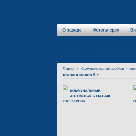
О заводе
Фотогалерея
Ви
О нас
Новости
Контактная информа
Контакты
Главная
Коммунальные автомобили
полн
полная масса 5 т
КОММУНАЛЬНЫЙ
АВТОМОБИЛЬ ЕМ-С440
«ЭЛЕКТРОН»
О