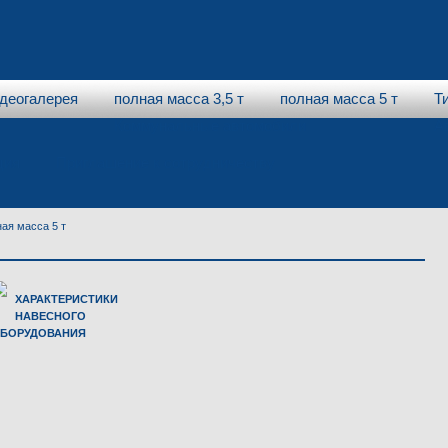
деогалерея
полная масса 3,5 т
полная масса 5 т
Т
Коммунальные автомобили
А
ция
Приглашение к сотрудничеству
ая масса 5 т
ХАРАКТЕРИСТИКИ
НАВЕСНОГО
БОРУДОВАНИЯ