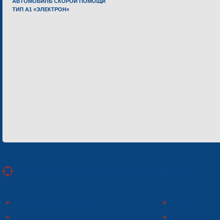
АВТОМОБИЛЬ СКОРОЙ ПОМОЩИ
ТИП А1 «ЭЛЕКТРОН»
Предприятия корпорации «Электрон»
КОРПОРАЦИЯ «ЭЛЕКТРОН»
СП ООО «СФЕР
ООО «ЭЛЕКТРОНМАШ»
ЗАВОД «ПОЛИМ