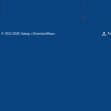
ЗАВОД «ЭЛЕКТРОНМАШ»
ОТДЕЛЬНОЕ КО
«ТЕКОН-ЭЛЕКТ
НАУЧНО-ПРОИЗВОДСТВЕННОЕ ПРЕДПРИЯТИЕ
«КАРАТ»
ООО «ЗАВОД Э
К
© 2012-2026 Завод «ЭлектронМаш»