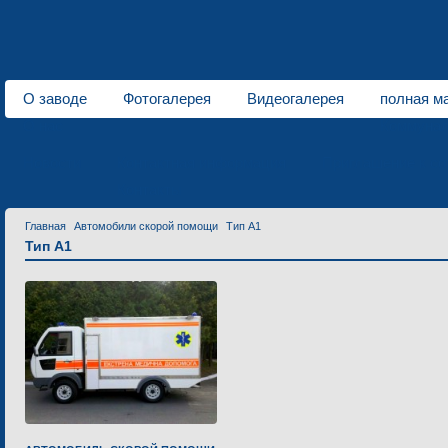
О заводе
Фотогалерея
Видеогалерея
полная ма
О нас
Коммунал
Новости
Контактная информация
Приглашение к со
Контакты
Главная
Автомобили скорой помощи
Тип А1
Тип А1