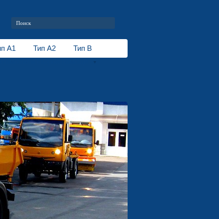
ип А1
Тип А2
Тип В
втомобили скорой помощи