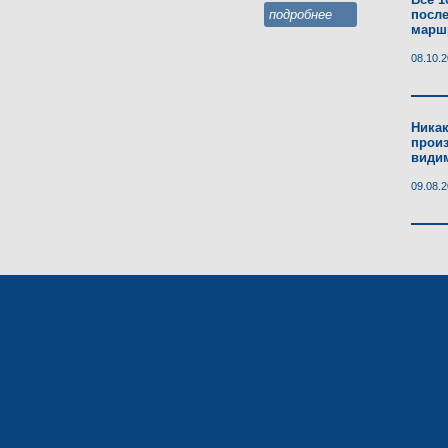
подробнее
после
марш
08.10.
Ника
произ
види
09.08.
и «Электрон»
СП ООО «СФЕРОС-ЭЛЕКТРОН»
ФИНАН
«ЭЛЕК
ЗАВОД «ПОЛИМЕР-ЭЛЕКТРОН»
ТЕЛЕВ