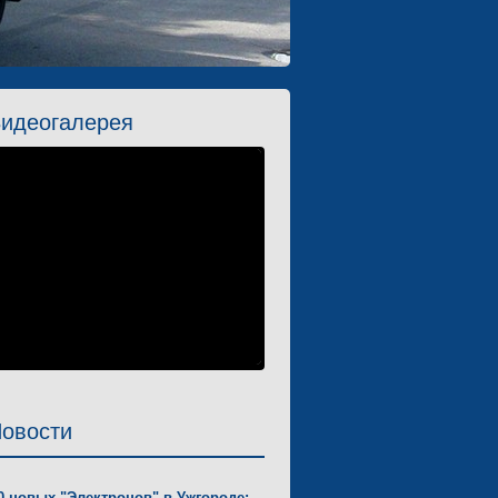
идеогалерея
овости
0 новых "Электронов" в Ужгороде: