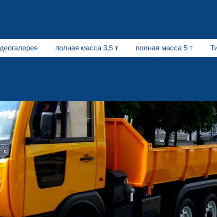
деогалерея
полная масса 3,5 т
полная масса 5 т
Т
Коммунальные автомобили
А
ция
Приглашение к сотрудничеству