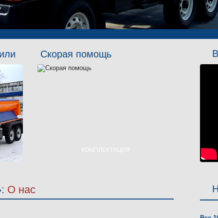
В
или
Скорая помощь
КОМПЛЕКТАЦИЯ
ТИП А1
ТИП А2
:
О нас
Н
ТИП В
Все 1