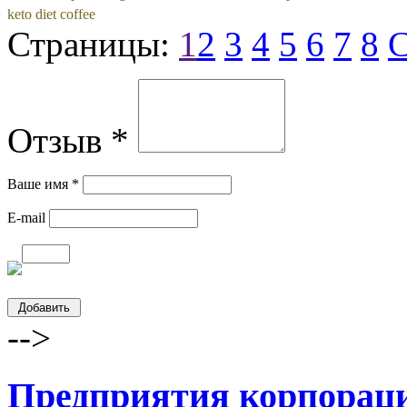
keto diet coffee
Страницы:
1
2
3
4
5
6
7
8
С
Отзыв *
Ваше имя *
E-mail
-->
Предприятия корпорац