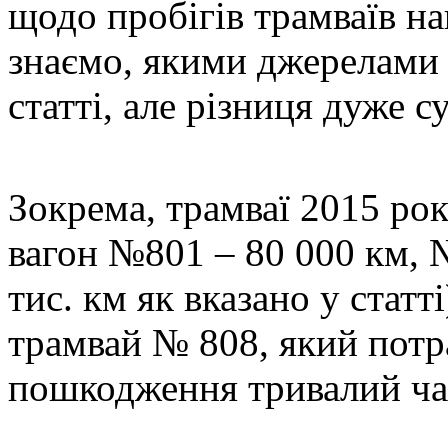
щодо пробігів трамваїв н
знаємо, якими джерелами 
статті, але різниця дуже с
Зокрема, трамваї 2015 ро
вагон №801 – 80 000 км, 
тис. км як вказано у статт
трамвай № 808, який потр
пошкодження тривалий час