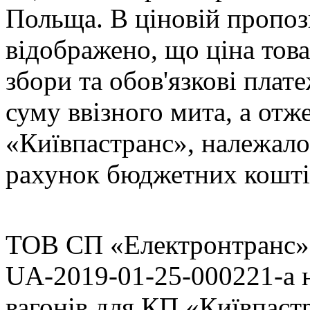
Польща. В ціновій пропоз
відображено, що ціна това
збори та обов'язкові плат
суму ввізного мита, а отж
«Київпастранс», належало
рахунок бюджетних коштів
ТОВ СП «Електронтранс» 
UA-2019-01-25-000221-a 
вагонів для КП «Київпас