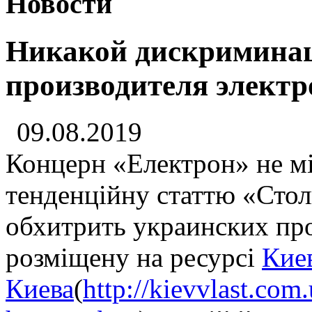
Новости
Никакой дискриминац
производителя электр
09.08.2019
Концерн «Електрон» не мі
тенденційну статтю «Стол
обхитрить украинских про
розміщену на ресурсі
Кие
Киева
(
http://kievvlast.com