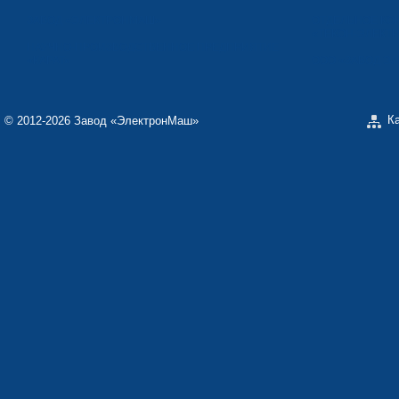
ЗАВОД «ЭЛЕКТРОНМАШ»
ОТДЕЛЬНОЕ КО
«ТЕКОН-ЭЛЕКТ
НАУЧНО-ПРОИЗВОДСТВЕННОЕ ПРЕДПРИЯТИЕ
«КАРАТ»
ООО «ЗАВОД Э
К
© 2012-2026 Завод «ЭлектронМаш»