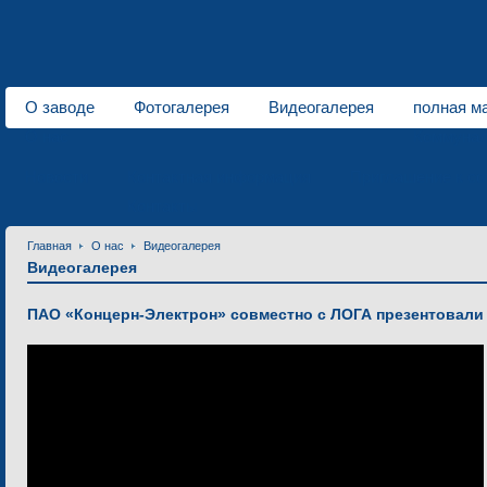
О заводе
Фотогалерея
Видеогалерея
полная ма
О нас
Коммунал
Новости
Контактная информация
Приглашение к со
Контакты
Главная
О нас
Видеогалерея
Видеогалерея
ПАО «Концерн-Электрон» совместно с ЛОГА презентовал