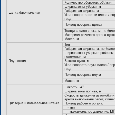
Количество оборотов, об./мин.
Ширина зоны уборки, м
Габаритная ширина, м
Щетка фронтальная
Угол поворота щетки влево / вп
град.
Привод поворота щетки
Толщина слоя снега, м, не боле
Материал рабочего органа щетк
Масса, кг
Тип
Габаритная ширина, м, не более
Ширина зоны уборки в рабочем
положении, м
Плуг-отвал
Высота щита, м
Угол поворота плуга влево / впр
град.
Привод поворота плуга
Масса, кг
3
Емкость, м
Ширина зоны полива, м
Скорость движения автомобиля
время выполнения работ, км/час
Цистерна и поливальная штанга
Привод рабочего органа:
- тип
- максимальное давление, МПа