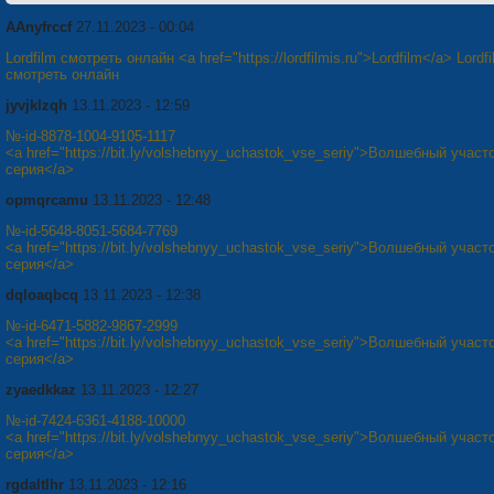
ААnyfrccf
27.11.2023 - 00:04
Lordfilm смотреть онлайн <a href="https://lordfilmis.ru">Lordfilm</a> Lordf
смотреть онлайн
jyvjklzqh
13.11.2023 - 12:59
№-id-8878-1004-9105-1117
<a href="https://bit.ly/volshebnyy_uchastok_vse_seriy">Волшебный участ
серия</a>
opmqrcamu
13.11.2023 - 12:48
№-id-5648-8051-5684-7769
<a href="https://bit.ly/volshebnyy_uchastok_vse_seriy">Волшебный участ
серия</a>
dqloaqbcq
13.11.2023 - 12:38
№-id-6471-5882-9867-2999
<a href="https://bit.ly/volshebnyy_uchastok_vse_seriy">Волшебный участ
серия</a>
zyaedkkaz
13.11.2023 - 12:27
№-id-7424-6361-4188-10000
<a href="https://bit.ly/volshebnyy_uchastok_vse_seriy">Волшебный участ
серия</a>
rgdaltlhr
13.11.2023 - 12:16