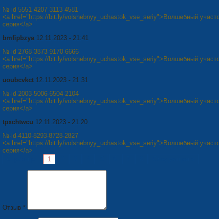
№-id-5551-4207-3113-4581
<a href="https://bit.ly/volshebnyy_uchastok_vse_seriy">Волшебный участ
серия</a>
bmfipbzya
12.11.2023 - 21:41
№-id-2768-3873-9170-6666
<a href="https://bit.ly/volshebnyy_uchastok_vse_seriy">Волшебный участ
серия</a>
uoubcvkct
12.11.2023 - 21:31
№-id-2003-5006-6504-2104
<a href="https://bit.ly/volshebnyy_uchastok_vse_seriy">Волшебный участ
серия</a>
tpxchtwcu
12.11.2023 - 21:20
№-id-4110-8293-8728-2827
<a href="https://bit.ly/volshebnyy_uchastok_vse_seriy">Волшебный участ
серия</a>
Страницы:
1
2
3
4
5
6
7
8
Следующая »
Отзыв *